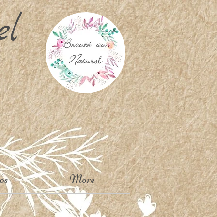
el
os
More