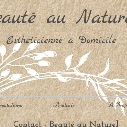
uté au Natur
Esthéticienne à Domicile
estations
Produits
A Prop
Contact - Beauté au Naturel